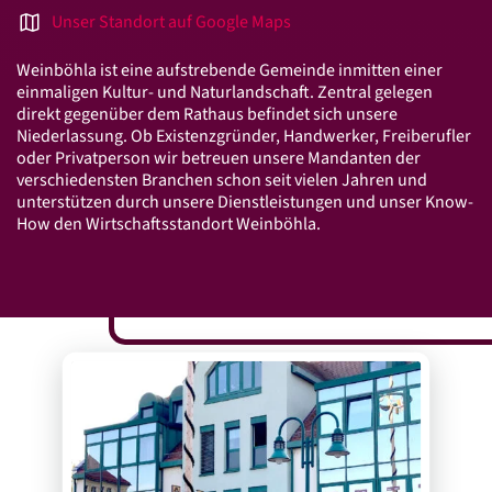
Standorte
Unser Standort auf Google Maps
Beratersuche
Weinböhla ist eine aufstrebende Gemeinde inmitten einer
Standorte in Mitteldeutschland
einmaligen Kultur- und Naturlandschaft. Zentral gelegen
direkt gegenüber dem Rathaus befindet sich unsere
Leistungen
Niederlassung. Ob Existenzgründer, Handwerker, Freiberufler
oder Privatperson wir betreuen unsere Mandanten der
Steuer­beratung
verschiedensten Branchen schon seit vielen Jahren und
unterstützen durch unsere Dienstleistungen und unser Know-
Finanz­buch­haltung
How den Wirtschaftsstandort Weinböhla.
Lohn­buch­haltung
Jahres­abschluss
Steuer­erklärung
Steuer­berater­wechsel
Connex Digital
Connex Online-Portal