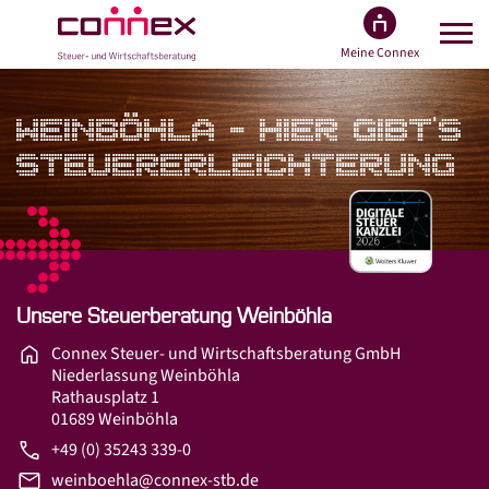
Meine Connex
Suche
WEINBÖHLA - HIER GIBT'S
STEUER­ERLEICHTERUNG
Über Connex
Unser Experten­-Team
Connex als Arbeit­geber
Branchen­expertise
Unsere Steuerberatung Weinböhla
Kooperationen
Connex Steuer- und Wirtschaftsberatung GmbH
Qualitäts­management
Niederlassung Weinböhla
Rathausplatz 1
Engagement
01689 Weinböhla
Wachstum
+49 (0) 35243 339-0
weinboehla@connex-stb.de