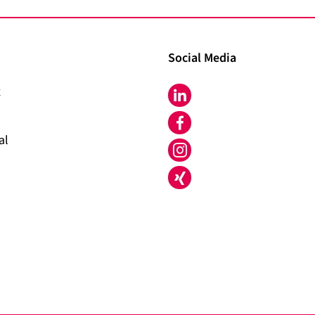
Social Media
x
LinkedIn
Facebook
al
Instagram
Xing