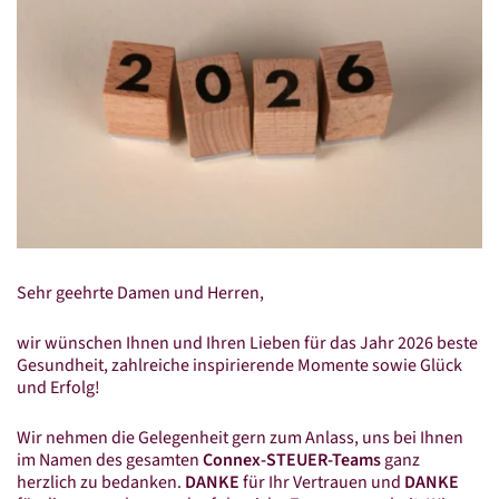
Standorte
Beratersuche
Standorte in Mitteldeutschland
Leistungen
Steuer­beratung
Finanz­buch­haltung
Lohn­buch­haltung
Sehr geehrte Damen und Herren,
Jahres­abschluss
Steuer­erklärung
wir wünschen Ihnen und Ihren Lieben für das Jahr 2026 beste
Gesundheit, zahlreiche inspirierende Momente sowie Glück
Steuer­berater­wechsel
und Erfolg!
Connex Digital
Wir nehmen die Gelegenheit gern zum Anlass, uns bei Ihnen
im Namen des gesamten
Connex-STEUER-Teams
ganz
Connex Online-Portal
herzlich zu bedanken.
DANKE
für Ihr Vertrauen und
DANKE