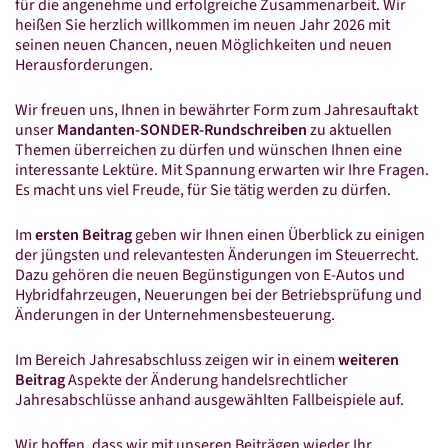
Online-Lohnscheine
für die angenehme und erfolgreiche Zusammenarbeit. Wir
heißen Sie herzlich willkommen im neuen Jahr 2026 mit
Online-Kassenbuch
seinen neuen Chancen, neuen Möglichkeiten und neuen
Herausforderungen.
Connex Mobile Reports
Wir freuen uns, Ihnen in bewährter Form zum Jahresauftakt
Digitale Steuerakte
unser
Mandanten-SONDER-Rundschreiben
zu aktuellen
Belegmanagement
Themen überreichen zu dürfen und wünschen Ihnen eine
interessante Lektüre. Mit Spannung erwarten wir Ihre Fragen.
Es macht uns viel Freude, für Sie tätig werden zu dürfen.
Aktuelles
News
Im
ersten Beitrag
geben wir Ihnen einen Überblick zu einigen
der jüngsten und relevantesten Änderungen im Steuerrecht.
Sonder­rund­schreiben 2026
Dazu gehören die neuen Begünstigungen von E-Autos und
Hybridfahrzeugen, Neuerungen bei der Betriebsprüfung und
E-Rechnung
Änderungen in der Unternehmensbesteuerung.
Veranstaltungen
Im Bereich Jahresabschluss zeigen wir in einem
weiteren
Karriere
Beitrag
Aspekte der Änderung handelsrechtlicher
Jahresabschlüsse anhand ausgewählten Fallbeispiele auf.
Impressum
Wir hoffen, dass wir mit unseren Beiträgen wieder Ihr