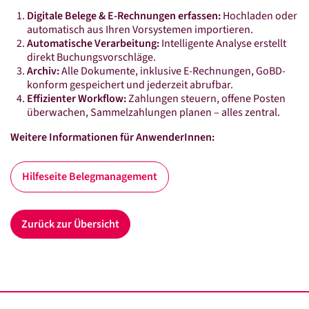
Online-Lohnscheine
Digitale Belege & E-Rechnungen erfassen:
Hochladen oder
Online-Kassenbuch
automatisch aus Ihren Vorsystemen importieren.
Automatische Verarbeitung:
Intelligente Analyse erstellt
Connex Mobile Reports
direkt Buchungsvorschläge.
Archiv:
Alle Dokumente, inklusive E-Rechnungen, GoBD-
Digitale Steuerakte
konform gespeichert und jederzeit abrufbar.
Effizienter Workflow:
Zahlungen steuern, offene Posten
Belegmanagement
überwachen, Sammelzahlungen planen – alles zentral.
Aktuelles
Weitere Informationen für AnwenderInnen:
News
Hilfeseite Belegmanagement
Sonder­rund­schreiben 2026
E-Rechnung
Zurück zur Übersicht
Veranstaltungen
Karriere
Impressum