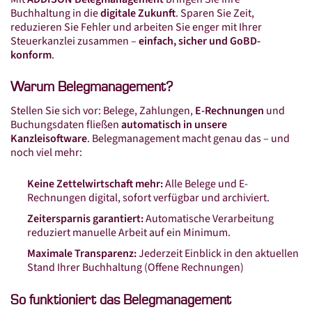
Standorte
Buchhaltung in die
digitale Zukunft
. Sparen Sie Zeit,
reduzieren Sie Fehler und arbeiten Sie enger mit Ihrer
Beratersuche
Steuerkanzlei zusammen –
einfach, sicher und GoBD-
Standorte in Mitteldeutschland
konform
.
Leistungen
Warum Belegmanagement?
Steuer­beratung
Stellen Sie sich vor: Belege, Zahlungen,
E-Rechnungen
und
Buchungsdaten fließen
automatisch in unsere
Finanz­buch­haltung
Kanzleisoftware
. Belegmanagement macht genau das – und
noch viel mehr:
Lohn­buch­haltung
Jahres­abschluss
Keine Zettelwirtschaft mehr:
Alle Belege und E-
Rechnungen digital, sofort verfügbar und archiviert.
Steuer­erklärung
Zeitersparnis garantiert:
Automatische Verarbeitung
reduziert manuelle Arbeit auf ein Minimum.
Steuer­berater­wechsel
Maximale Transparenz:
Jederzeit Einblick in den aktuellen
Connex Digital
Stand Ihrer Buchhaltung (Offene Rechnungen)
Connex Online-Portal
So funktioniert das Belegmanagement