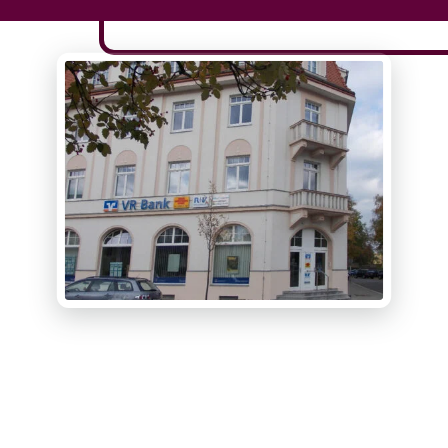
Online-Lohnscheine
Online-Kassenbuch
Connex Mobile Reports
Digitale Steuerakte
Belegmanagement
Aktuelles
News
Sonder­rund­schreiben 2026
E-Rechnung
Veranstaltungen
Karriere
Impressum