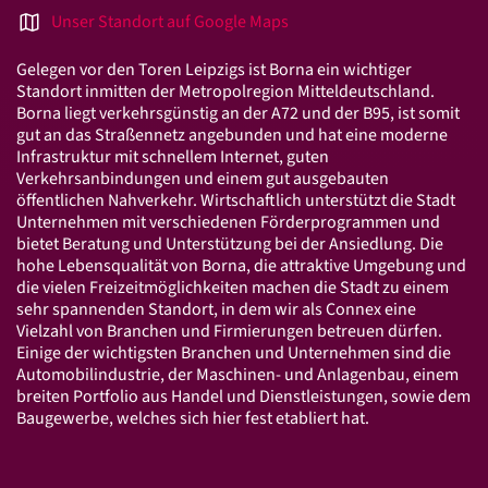
Standorte
Unser Standort auf Google Maps
Beratersuche
Gelegen vor den Toren Leipzigs ist Borna ein wichtiger
Standorte in Mitteldeutschland
Standort inmitten der Metropolregion Mitteldeutschland.
Borna liegt verkehrsgünstig an der A72 und der B95, ist somit
Leistungen
gut an das Straßennetz angebunden und hat eine moderne
Infrastruktur mit schnellem Internet, guten
Steuer­beratung
Verkehrsanbindungen und einem gut ausgebauten
öffentlichen Nahverkehr. Wirtschaftlich unterstützt die Stadt
Finanz­buch­haltung
Unternehmen mit verschiedenen Förderprogrammen und
bietet Beratung und Unterstützung bei der Ansiedlung. Die
Lohn­buch­haltung
hohe Lebensqualität von Borna, die attraktive Umgebung und
Jahres­abschluss
die vielen Freizeitmöglichkeiten machen die Stadt zu einem
sehr spannenden Standort, in dem wir als Connex eine
Steuer­erklärung
Vielzahl von Branchen und Firmierungen betreuen dürfen.
Einige der wichtigsten Branchen und Unternehmen sind die
Steuer­berater­wechsel
Automobilindustrie, der Maschinen- und Anlagenbau, einem
breiten Portfolio aus Handel und Dienstleistungen, sowie dem
Connex Digital
Baugewerbe, welches sich hier fest etabliert hat.
Connex Online-Portal