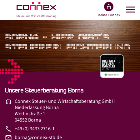
Meine Connex
Suche
BORNA - HIER GIBT'S
STEUER­ERLEICHTERUNG
Über Connex
Unser Experten­-Team
Connex als Arbeit­geber
Branchen­expertise
Unsere Steuerberatung Borna
Kooperationen
Connex Steuer- und Wirtschaftsberatung GmbH
Qualitäts­management
Niederlassung Borna
Wettinstraße 1
Engagement
04552 Borna
Wachstum
+49 (0) 3433 2716-1
borna@connex-stb.de