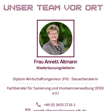
Datenschutz
UNSER TEAM VOR ORT
Kontakt
LinkedIn
Facebook
Instagram
Xing
Frau Annett Altmann
Niederlassungsleiterin
Diplom-Wirtschaftsingenieur (FH) · Steuerberaterin
Fachberater für Sanierung und Insolvenzverwaltung (DStV.
e.V.)
+49 (0) 3433 2716-1
annett.altmann@connex-stb.de