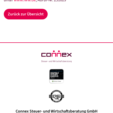
Datenschutz
Kontakt
Zurück zur Übersicht
LinkedIn
Facebook
Instagram
Xing
Connex Steuer- und Wirtschaftsberatung GmbH