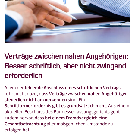
Standorte
Beratersuche
Standorte in Mitteldeutschland
Leistungen
Steuer­beratung
Verträge zwischen nahen Angehörigen:
Finanz­buch­haltung
Besser schriftlich, aber nicht zwingend
Lohn­buch­haltung
erforderlich
Jahres­abschluss
Allein der
fehlende Abschluss eines schriftlichen Vertrags
Steuer­erklärung
führt nicht dazu, dass
Verträge zwischen nahen Angehörigen
steuerlich nicht anzuerkennen
sind. Ein
Steuer­berater­wechsel
Schriftformerfordernis gibt es grundsätzlich nicht
. Aus einem
aktuellen Beschluss des Bundesverfassungsgerichts geht
Connex Digital
zudem hervor, dass
bei einem Fremdvergleich eine
Gesamtbetrachtung
aller maßgeblichen Umstände zu
Connex Online-Portal
erfolgen hat.