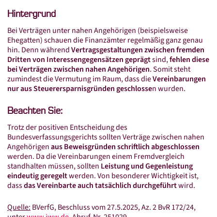
Online-Lohnscheine
Hintergrund
Online-Kassenbuch
Bei Verträgen unter nahen Angehörigen (beispielsweise
Connex Mobile Reports
Ehegatten) schauen die Finanzämter regelmäßig ganz genau
hin. Denn während
Vertragsgestaltungen zwischen fremden
Digitale Steuerakte
Dritten von Interessengegensätzen geprägt
sind,
fehlen diese
bei Verträgen zwischen nahen Angehörigen
. Somit steht
Belegmanagement
zumindest die Vermutung im Raum, dass die
Vereinbarungen
nur aus Steuerersparnisgründen geschlosse
n wurden.
Aktuelles
News
Beachten Sie:
Trotz der positiven Entscheidung des
Sonder­rund­schreiben 2026
Bundesverfassungsgerichts sollten Verträge zwischen nahen
E-Rechnung
Angehörigen
aus Beweisgründen schriftlich abgeschlossen
werden. Da die Vereinbarungen einem Fremdvergleich
Veranstaltungen
standhalten müssen, sollten
Leistung und Gegenleistung
eindeutig geregelt
werden. Von besonderer Wichtigkeit ist,
Karriere
dass
das Vereinbarte auch tatsächlich durchgeführt
wird.
Impressum
Quelle:
BVerfG, Beschluss vom 27.5.2025, Az. 2 BvR 172/24,
unter
www.iww.de
, Abruf-Nr. 251029