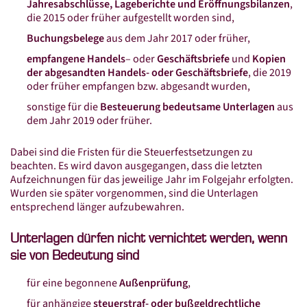
Online-Lohnscheine
Jahresabschlüsse, Lageberichte und Eröffnungsbilanzen
,
die 2015 oder früher aufgestellt worden sind,
Online-Kassenbuch
Buchungsbelege
aus dem Jahr 2017 oder früher,
Connex Mobile Reports
empfangene Handels
– oder
Geschäftsbriefe
und
Kopien
der abgesandten Handels- oder Geschäftsbriefe
, die 2019
Digitale Steuerakte
oder früher empfangen bzw. abgesandt wurden,
Belegmanagement
sonstige für die
Besteuerung bedeutsame Unterlagen
aus
dem Jahr 2019 oder früher.
Aktuelles
Dabei sind die Fristen für die Steuerfestsetzungen zu
News
beachten. Es wird davon ausgegangen, dass die letzten
Aufzeichnungen für das jeweilige Jahr im Folgejahr erfolgten.
Sonder­rund­schreiben 2026
Wurden sie später vorgenommen, sind die Unterlagen
E-Rechnung
entsprechend länger aufzubewahren.
Veranstaltungen
Unterlagen dürfen nicht vernichtet werden, wenn
sie von Bedeutung sind
Karriere
für eine begonnene
Außenprüfung
,
Impressum
für anhängige
steuerstraf- oder bußgeldrechtliche