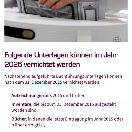
Standorte
Beratersuche
Standorte in Mitteldeutschland
Leistungen
Steuer­beratung
Folgende Unterlagen können im Jahr
Finanz­buch­haltung
2026 vernichtet werden
Lohn­buch­haltung
Nachstehend aufgeführte Buchführungsunterlagen können
Jahres­abschluss
nach dem 31. Dezember 2025 vernichtet werden:
Steuer­erklärung
Aufzeichnungen
aus 2015 und früher,
Steuer­berater­wechsel
Inventare
, die bis zum 31. Dezember 2015 aufgestellt
worden sind,
Connex Digital
Bücher
, in denen die letzte Eintragung im Jahr 2015 oder
Connex Online-Portal
früher erfolgt ist,