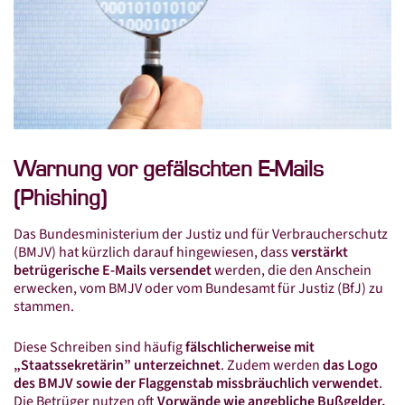
Standorte
Beratersuche
Standorte in Mitteldeutschland
Leistungen
Steuer­beratung
Warnung vor gefälschten E-Mails
Finanz­buch­haltung
(Phishing)
Lohn­buch­haltung
Das Bundesministerium der Justiz und für Verbraucherschutz
Jahres­abschluss
(BMJV) hat kürzlich darauf hingewiesen, dass
verstärkt
betrügerische E-Mails versendet
werden, die den Anschein
Steuer­erklärung
erwecken, vom BMJV oder vom Bundesamt für Justiz (BfJ) zu
Steuer­berater­wechsel
stammen.
Connex Digital
Diese Schreiben sind häufig
fälschlicherweise mit
„Staatssekretärin” unterzeichnet
. Zudem werden
das Logo
Connex Online-Portal
des BMJV sowie der Flaggenstab missbräuchlich verwendet
.
Die Betrüger nutzen oft
Vorwände wie angebliche Bußgelder,