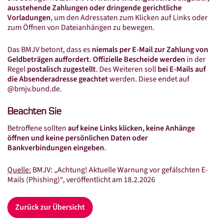
Online-Lohnscheine
ausstehende Zahlungen oder dringende gerichtliche
Vorladungen
, um den Adressaten zum Klicken auf Links oder
Online-Kassenbuch
zum Öffnen von Dateianhängen zu bewegen.
Connex Mobile Reports
Das BMJV betont, dass es
niemals per E-Mail zur Zahlung von
Digitale Steuerakte
Geldbeträgen auffordert
.
Offizielle Bescheide werden
in der
Regel
postalisch zugestellt
. Des Weiteren soll
bei E-Mails auf
Belegmanagement
die Absenderadresse geachtet
werden. Diese endet auf
@bmjv.bund.de.
Aktuelles
News
Beachten Sie
Betroffene sollten
auf keine Links klicken, keine Anhänge
Sonder­rund­schreiben 2026
öffnen und keine persönlichen Daten oder
E-Rechnung
Bankverbindungen eingeben
.
Veranstaltungen
Quelle:
BMJV: „Achtung! Aktuelle Warnung vor gefälschten E-
Mails (Phishing)“, veröffentlicht am 18.2.2026
Karriere
Impressum
Zurück zur Übersicht