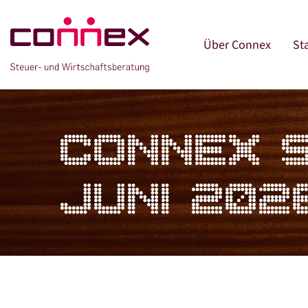
Über Connex
St
CONNEX 
JUNI 202